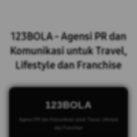
123BOLA - Agensi PR dan
Komunikasi untuk Travel,
Lifestyle dan Franchise
123BOLA
Agensi PR dan Komunikasi untuk Travel, Lifestyle
dan Franchise