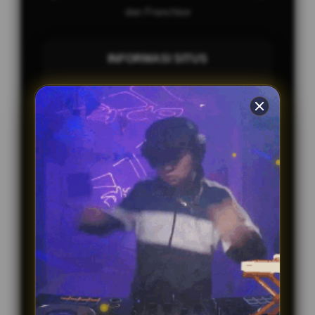
dan Franchise
INFORMASI SITUS
Penilaian Pengguna
999.789.333+
Sistem Pembayaran
4 Metode
Layanan Support
24/7
Platform
Multi-Device
PENAWARAN SPESIAL