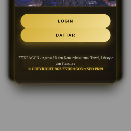
BONUS NEW MEMBER UP TO 10%
LOGIN
Minimal Deposit Rp. 10.000
DAFTAR
Minimal Withdraw Rp 50.000
777DRAGON - Agensi PR dan Komunikasi untuk Travel, Lifestyle
LOGIN
DAFTAR
dan Franchise
© COPYRIGHT 2026 777DRAGON x SEO PK69
Layer Popup Close