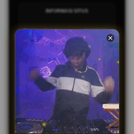
INFORMASI SITUS
Penilaian Pengguna
999.789.333+
Sistem Pembayaran
4 Metode
Layanan Support
24/7
Platform
Multi-Device
PENAWARAN SPESIAL
BONUS NEW MEMBER UP TO 10%