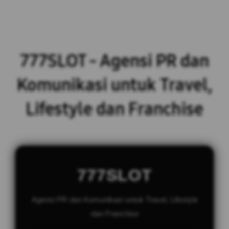
777SLOT - Agensi PR dan
Komunikasi untuk Travel,
Lifestyle dan Franchise
777SLOT
Agensi PR dan Komunikasi untuk Travel, Lifestyle
dan Franchise