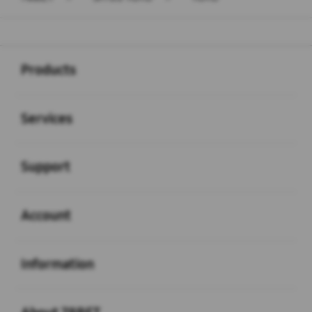
Buka
Footer Navigation
Products
Buka
Services
Buka
Support
Buka
Account
Buka
Information
Buka