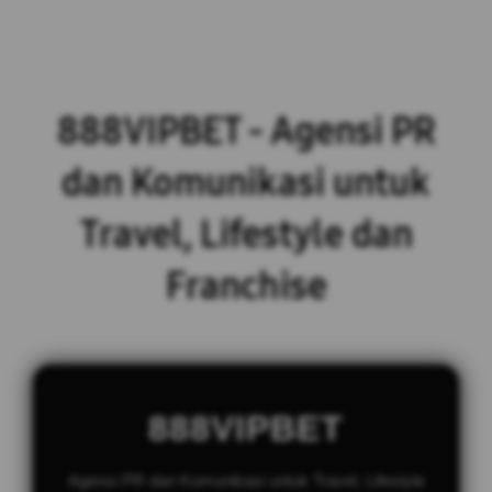
888VIPBET - Agensi PR
dan Komunikasi untuk
Travel, Lifestyle dan
Franchise
888VIPBET
Agensi PR dan Komunikasi untuk Travel, Lifestyle