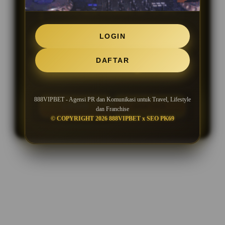
BONUS NEW MEMBER UP TO 10%
LOGIN
Minimal Deposit Rp. 10.000
DAFTAR
Minimal Withdraw Rp 50.000
888VIPBET - Agensi PR dan Komunikasi untuk Travel, Lifestyle
LOGIN
DAFTAR
dan Franchise
© COPYRIGHT 2026 888VIPBET x SEO PK69
Layer Popup Close