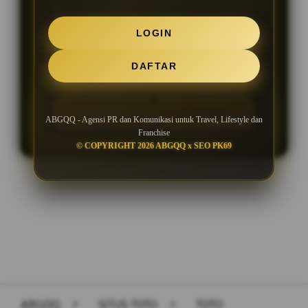
Minimal Deposit Rp. 10.000
LOGIN
Minimal Withdraw Rp 50.000
DAFTAR
LOGIN
DAFTAR
ABGQQ - Agensi PR dan Komunikasi untuk Travel, Lifestyle dan
Franchise
© COPYRIGHT 2026 ABGQQ x SEO PK69
Layer Popup Close
ABGQQ
>
SITUS TOTO
>
TOTO