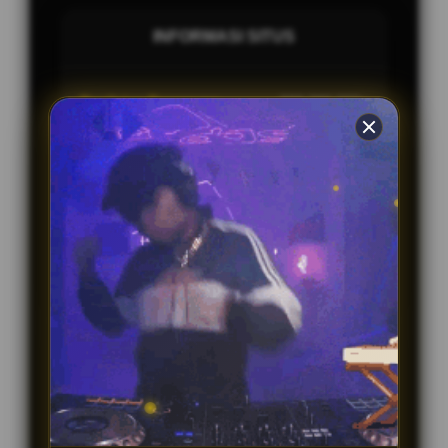
INFORMASI SITUS
Penilaian Pengguna
999.789.333+
Sistem Pembayaran
4 Metode
Layanan Support
24/7
Platform
Multi-Device
PENAWARAN SPESIAL
BONUS NEW MEMBER UP TO 10%