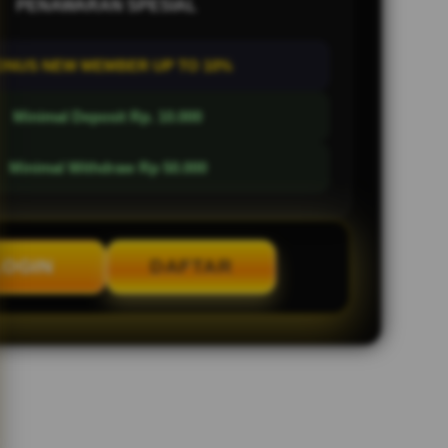
PENAWARAN SPESIAL
ONUS NEW MEMBER UP TO 10%
Minimal Deposit Rp. 10.000
Minimal Withdraw Rp 50.000
LOGIN
DAFTAR