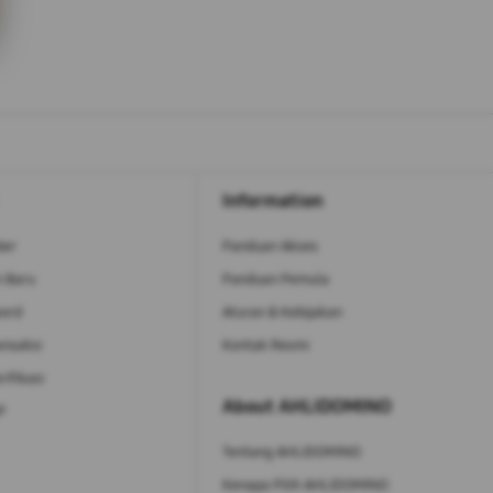
Information
ber
Panduan Akses
n Baru
Panduan Pemula
ord
Aturan & Kebijakan
ansaksi
Kontak Resmi
ifikasi
About AHLIDOMINO
P
Tentang AHLIDOMINO
Kenapa Pilih AHLIDOMINO