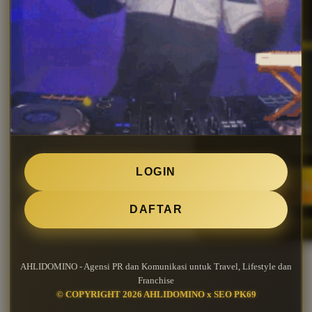
B
LOGIN
DAFTAR
AHLIDOMINO - Agensi PR dan Komunikasi untuk Travel, Lifestyle dan
Franchise
© COPYRIGHT 2026 AHLIDOMINO x SEO PK69