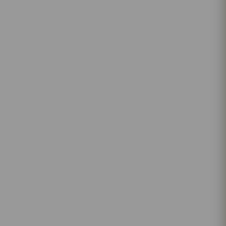
Layer Popup Close