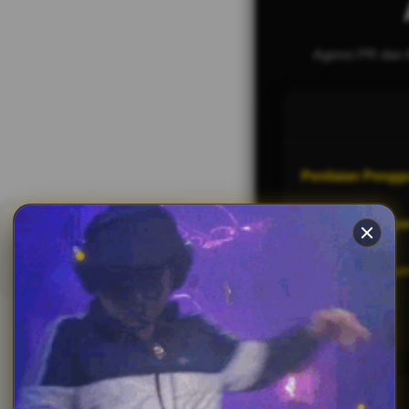
Agensi PR dan K
Penilaian Pengg
Sistem Pembaya
+4 lebih
banyak
Layanan Suppor
Platform