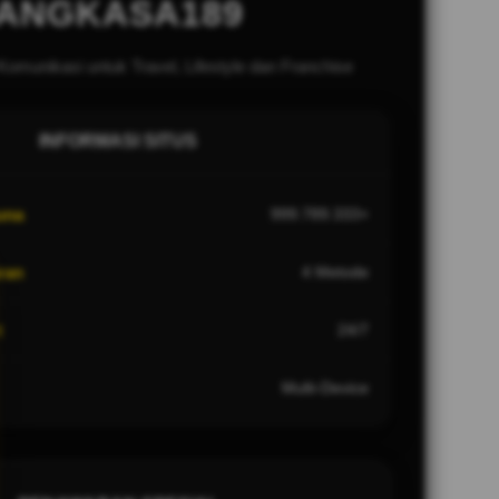
ANGKASA189
omunikasi untuk Travel, Lifestyle dan Franchise
INFORMASI SITUS
una
999.789.333+
ran
4 Metode
t
24/7
Multi-Device