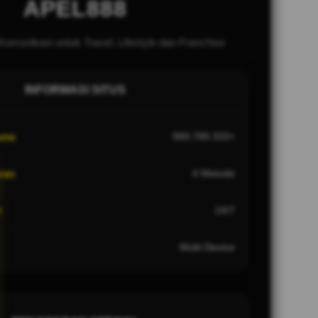
APEL888
omunikasi untuk Travel, Lifestyle dan Franchise
INFORMASI SITUS
una
999.789.333+
ran
4 Metode
t
24/7
Multi-Device