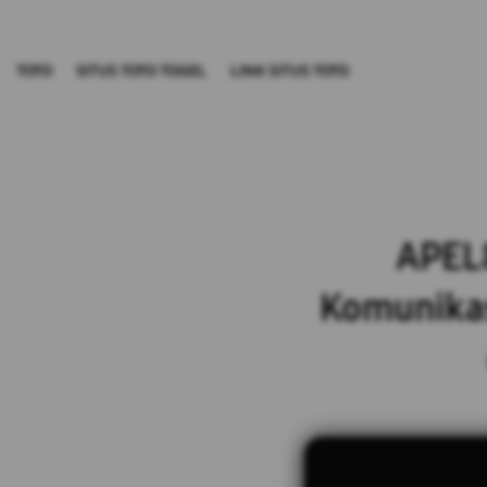
TOTO
SITUS TOTO TOGEL
LINK SITUS TOTO
APEL8
Komunikasi