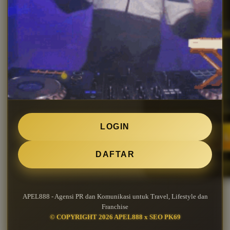
B
LOGIN
DAFTAR
APEL888 - Agensi PR dan Komunikasi untuk Travel, Lifestyle dan
Franchise
© COPYRIGHT 2026 APEL888 x SEO PK69