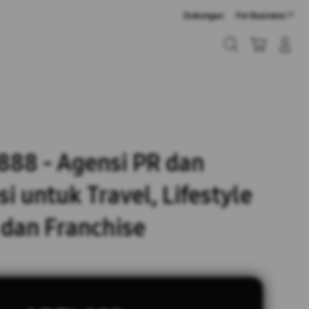
Dukungan
For Business
Cari
Troli
Login/Sign-Up
Cari
88 - Agensi PR dan
 untuk Travel, Lifestyle
dan Franchise