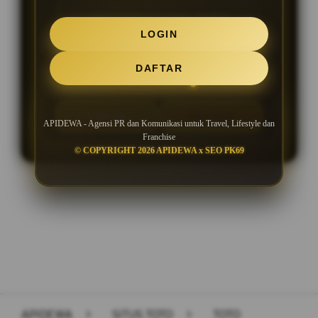
Minimal Deposit Rp. 10.000
LOGIN
Minimal Withdraw Rp 50.000
DAFTAR
LOGIN
DAFTAR
APIDEWA - Agensi PR dan Komunikasi untuk Travel, Lifestyle dan
Franchise
© COPYRIGHT 2026 APIDEWA x SEO PK69
Layer Popup Close
APIDEWA
>
SITUS TOTO
>
TOTO