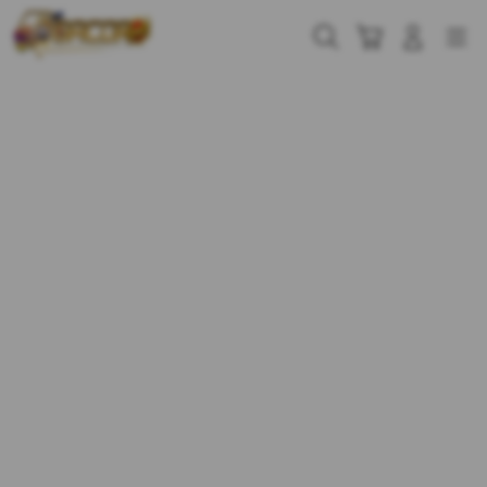
Skip
to
Cari
Troli
Login
Navigation
content