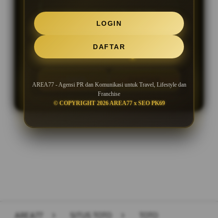
Minimal Deposit Rp. 10.000
LOGIN
Minimal Withdraw Rp 50.000
DAFTAR
LOGIN
DAFTAR
AREA77 - Agensi PR dan Komunikasi untuk Travel, Lifestyle dan
Franchise
© COPYRIGHT 2026 AREA77 x SEO PK69
Layer Popup Close
AREA77
>
SITUS TOTO
>
TOTO