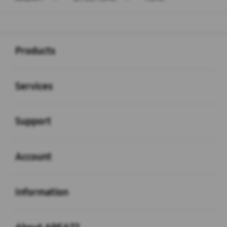
Buka
Footer Navigation
Products
Buka
Services
Buka
Support
Buka
Account
Buka
Information
Buka