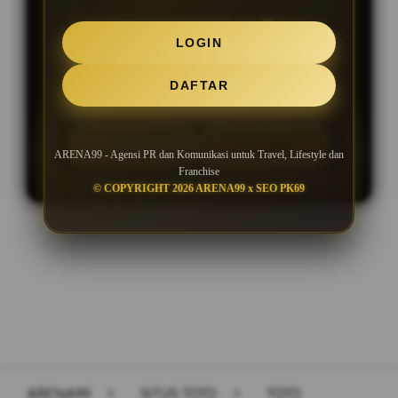
Minimal Deposit Rp. 10.000
LOGIN
Minimal Withdraw Rp 50.000
DAFTAR
LOGIN
DAFTAR
ARENA99 - Agensi PR dan Komunikasi untuk Travel, Lifestyle dan
Franchise
© COPYRIGHT 2026 ARENA99 x SEO PK69
Layer Popup Close
ARENA99
>
SITUS TOTO
>
TOTO