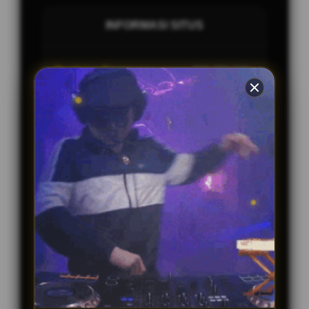
INFORMASI SITUS
Penilaian Pengguna
999.789.333+
Sistem Pembayaran
4 Metode
Layanan Support
24/7
Platform
Multi-Device
PENAWARAN SPESIAL
BONUS NEW MEMBER UP TO 10%