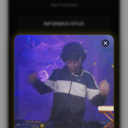
dan Franchise
INFORMASI SITUS
Penilaian Pengguna
999.789.333+
Sistem Pembayaran
4 Metode
Layanan Support
24/7
Platform
Multi-Device
PENAWARAN SPESIAL