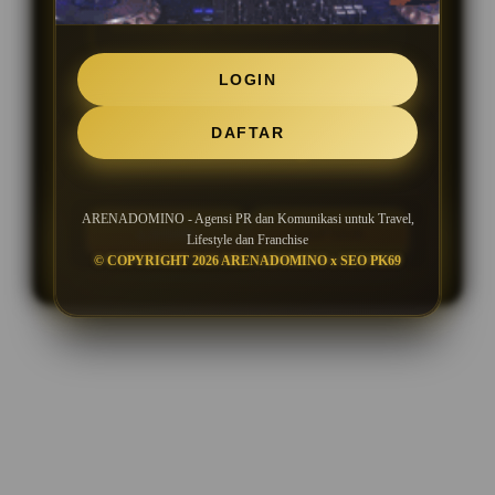
BONUS NEW MEMBER UP TO 10%
LOGIN
Minimal Deposit Rp. 10.000
DAFTAR
Minimal Withdraw Rp 50.000
ARENADOMINO - Agensi PR dan Komunikasi untuk Travel,
LOGIN
DAFTAR
Lifestyle dan Franchise
© COPYRIGHT 2026 ARENADOMINO x SEO PK69
Layer Popup Close