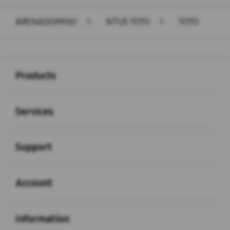
ARENADOMINO
>
SITUS TOTO
>
TOTO
Buka
Footer Navigation
Products
Buka
Services
Buka
Support
Buka
Account
Buka
Information