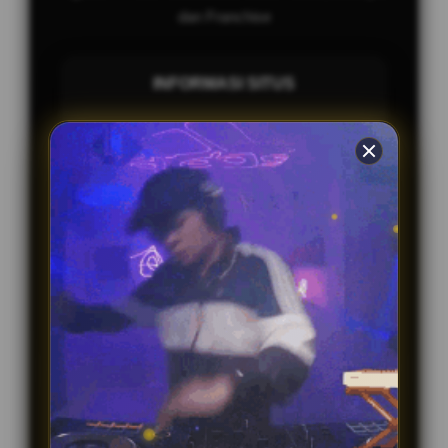
dan Franchise
INFORMASI SITUS
Penilaian Pengguna
999.789.333+
Sistem Pembayaran
4 Metode
Layanan Support
24/7
Platform
Multi-Device
PENAWARAN SPESIAL