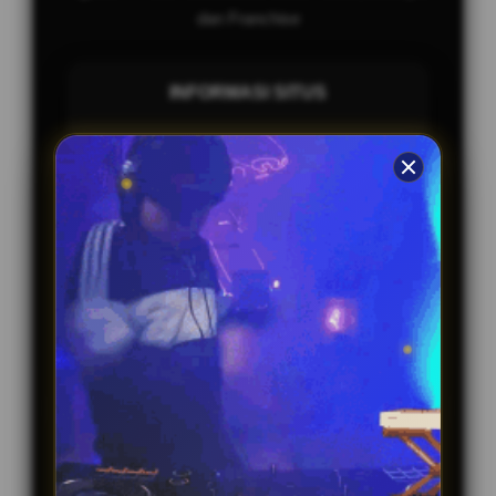
dan Franchise
INFORMASI SITUS
Penilaian Pengguna
999.789.333+
Sistem Pembayaran
4 Metode
Layanan Support
24/7
Platform
Multi-Device
PENAWARAN SPESIAL