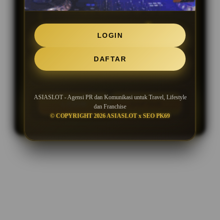
BONUS NEW MEMBER UP TO 10%
LOGIN
Minimal Deposit Rp. 10.000
DAFTAR
Minimal Withdraw Rp 50.000
ASIASLOT - Agensi PR dan Komunikasi untuk Travel, Lifestyle
LOGIN
DAFTAR
dan Franchise
© COPYRIGHT 2026 ASIASLOT x SEO PK69
Layer Popup Close