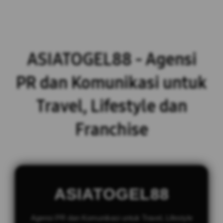
ASIATOGEL88 - Agensi
PR dan Komunikasi untuk
Travel, Lifestyle dan
Franchise
ASIATOGEL88
Agensi PR dan Komunikasi untuk Travel, Lifestyle