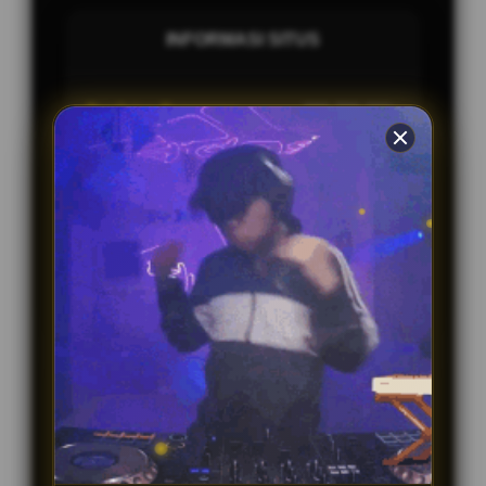
INFORMASI SITUS
Penilaian Pengguna
999.789.333+
Sistem Pembayaran
4 Metode
Layanan Support
24/7
Platform
Multi-Device
PENAWARAN SPESIAL
BONUS NEW MEMBER UP TO 10%