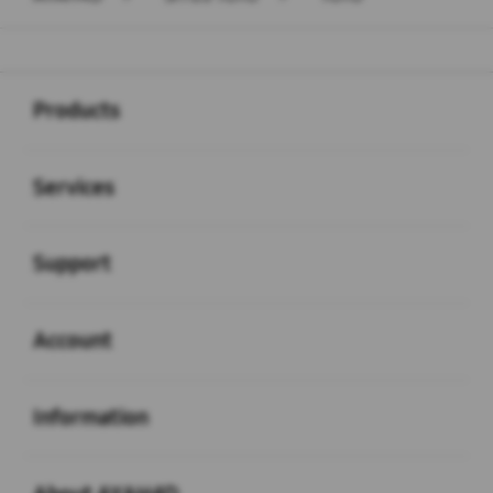
Buka
Footer Navigation
Products
Buka
Services
Buka
Support
Buka
Account
Buka
Information
Buka