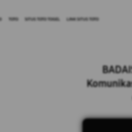
D
TOTO
SITUS TOTO TOGEL
LINK SITUS TOTO
BADAIS
Komunikasi