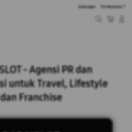
Dukungan
For Business
Cari
Troli
Login/Sign-Up
Cari
LOT - Agensi PR dan
 untuk Travel, Lifestyle
dan Franchise