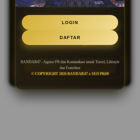
BONUS NEW MEMBER UP TO 10%
LOGIN
Minimal Deposit Rp. 10.000
DAFTAR
Minimal Withdraw Rp 50.000
BANDAR47 - Agensi PR dan Komunikasi untuk Travel, Lifestyle
LOGIN
DAFTAR
dan Franchise
© COPYRIGHT 2026 BANDAR47 x SEO PK69
Layer Popup Close